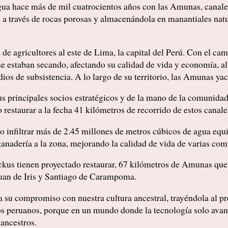
ua hace más de mil cuatrocientos años con las Amunas, canales 
la a través de rocas porosas y almacenándola en manantiales nat
e agricultores al este de Lima, la capital del Perú. Con el cam
se estaban secando, afectando su calidad de vida y economía, al 
ios de subsistencia. A lo largo de su territorio, las Amunas ya
s principales socios estratégicos y de la mano de la comunida
restaurar a la fecha 41 kilómetros de recorrido de estos canale
do infiltrar más de 2.45 millones de metros cúbicos de agua equ
 ganadería a la zona, mejorando la calidad de vida de varias co
kus tienen proyectado restaurar, 67 kilómetros de Amunas qu
an de Iris y Santiago de Carampoma.
 su compromiso con nuestra cultura ancestral, trayéndola al p
los peruanos, porque en un mundo donde la tecnología solo avan
 ancestros.