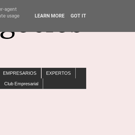
er-agent
rate usage
LEARN MORE
GOT IT
EMPRESARIOS
EXPERTOS
Club Empresarial