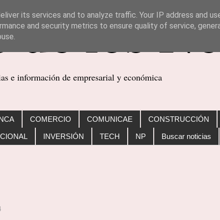
liver its services and to analyze traffic. Your IP address and us
rmance and security metrics to ensure quality of service, gene
buse.
cias e información de empresarial y económica
NCA
COMERCIO
COMUNICAE
CONSTRUCCIÓN
CIONAL
INVERSIÓN
TECH
NP
Buscar noticias
4