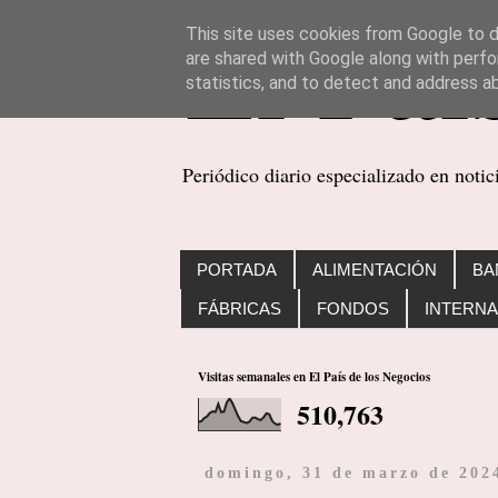
This site uses cookies from Google to de
are shared with Google along with perfo
statistics, and to detect and address a
Periódico diario especializado en noti
PORTADA
ALIMENTACIÓN
BA
FÁBRICAS
FONDOS
INTERNA
Visitas semanales en El País de los Negocios
510,763
domingo, 31 de marzo de 202