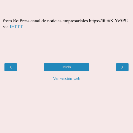
from RoiPress canal de noticias empresariales https://ift.tt/KlYv5PU
via
IFTTT
‹
›
Inicio
Ver versión web