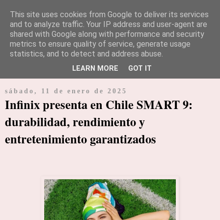
This site uses cookies from Google to deliver its services
and to analyze traffic. Your IP address and user-agent are
shared with Google along with performance and security
Periódico diario especializado en noticias e información de
metrics to ensure quality of service, generate usage
empresarial y económica
statistics, and to detect and address abuse.
LEARN MORE
GOT IT
▼
sábado, 11 de enero de 2025
Infinix presenta en Chile SMART 9:
durabilidad, rendimiento y
entretenimiento garantizados