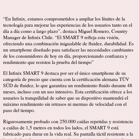
“En Infinix, estamos comprometidos a ampliar los límites de la
tecnología para mejorar las experiencias de los usuarios tanto en el
día a día como a largo plazo”, destaca Miguel Romero, Country
Manager de Infinix Chile. “El SMART 9 refleja esta visión,
ofreciendo una combinación inigualable de fluidez, durabilidad. Es
un smartphone diseñado para satisfacer las necesidades cambiantes
de los consumidores de hoy en día, proporcionando confianza y
rendimiento que resisten la prueba del tiempo”
El Infinix SMART 9 destaca por ser el único smartphone de su
categoría de precio que cuenta con la certificación alemana TÜV
SÜD de fluidez, lo que garantiza un rendimiento fluido durante 48
meses, incluso con un uso intensivo. Esta certificación ofrece a los
usuarios la tranquilidad de saber que su dispositivo mantendrá el
máximo rendimiento sin retrasos ni mermas de velocidad con el
paso del tiempo.
Rigurosamente probado con 250.000 caídas repetidas y resistencia
a caídas de 1,5 metros en todos los lados, el SMART 9 está
fabricado para durar en la vida real. Su pantalla táctil resistente a la