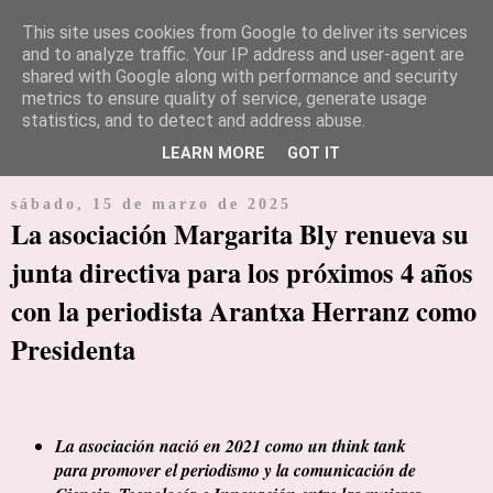
This site uses cookies from Google to deliver its services
and to analyze traffic. Your IP address and user-agent are
shared with Google along with performance and security
Periódico diario especializado en noticias e información de
metrics to ensure quality of service, generate usage
empresarial y económica
statistics, and to detect and address abuse.
LEARN MORE
GOT IT
▼
sábado, 15 de marzo de 2025
La asociación Margarita Bly renueva su
junta directiva para los próximos 4 años
con la periodista Arantxa Herranz como
Presidenta
La asociación nació en 2021 como un think tank
para promover el periodismo y la comunicación de