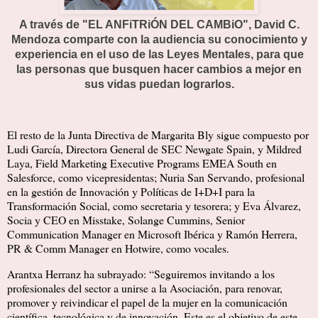
A través de "EL ANFiTRiÓN DEL CAMBiO", David C.
Mendoza comparte con la audiencia su conocimiento y
experiencia en el uso de las Leyes Mentales, para que
las personas que busquen hacer cambios a mejor en
sus vidas puedan lograrlos.
El resto de la Junta Directiva de Margarita Bly sigue compuesto por
Ludi García, Directora General de SEC Newgate Spain, y Mildred
Laya, Field Marketing Executive Programs EMEA South en
Salesforce, como vicepresidentas; Nuria San Servando, profesional
en la gestión de Innovación y Políticas de I+D+I para la
Transformación Social, como secretaria y tesorera; y Eva Álvarez,
Socia y CEO en Misstake, Solange Cummins, Senior
Communication Manager en Microsoft Ibérica y Ramón Herrera,
PR & Comm Manager en Hotwire, como vocales.
Arantxa Herranz ha subrayado: “Seguiremos invitando a los
profesionales del sector a unirse a la Asociación, para renovar,
promover y reivindicar el papel de la mujer en la comunicación
científica, tecnológica y de innovación. Este es el objetivo de este