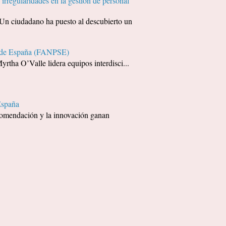
irregularidades en la gestión de personal
udadano ha puesto al descubierto un
ía de España (FANPSE)
yrtha O’Valle lidera equipos interdisci...
España
recomendación y la innovación ganan