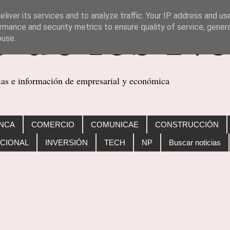
liver its services and to analyze traffic. Your IP address and us
rmance and security metrics to ensure quality of service, gene
buse.
cias e información de empresarial y económica
NCA
COMERCIO
COMUNICAE
CONSTRUCCIÓN
CIONAL
INVERSIÓN
TECH
NP
Buscar noticias