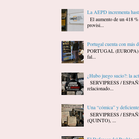
La AEPD incrementa hasta
El aumento de un 418 % (d
provisi...
Portugal cuenta con más 
PORTUGAL (EUROPA) - Decí
fal...
¿Hubo juego sucio?: la ac
SERVIPRESS / ESPAÑA / J
relacionado...
Una “cómica” y deficiente 
SERVIPRESS / ESPAÑA / J
(QUINTO), ...