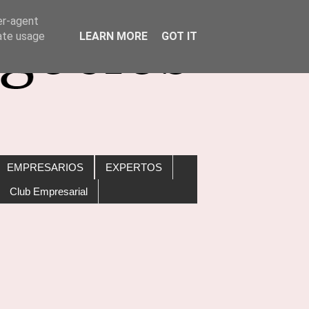
er-agent
rate usage
LEARN MORE
GOT IT
EMPRESARIOS
EXPERTOS
Club Empresarial