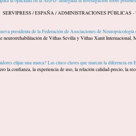
ara la opacidad en la AEPD: denegada la investigación sobre posibles 
A. SERVIPRESS / ESPAÑA / ADMINISTRACIONES PÚBLICAS - Un ci
nueva presidenta de la Federación de Asociaciones de Neuropsicolog
de neurorrehabilitación de Vithas Sevilla y Vithas Xanit Internacional, M
dores elijan una marca? Las cinco claves que marcan la diferencia en 
ero la confianza, la experiencia de uso, la relación calidad-precio, la 