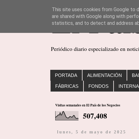
This site uses cookies from Google to de
are shared with Google along with perfo
statistics, and to detect and address a
Periódico diario especializado en noti
PORTADA
ALIMENTACIÓN
BA
FÁBRICAS
FONDOS
INTERNA
Visitas semanales en El País de los Negocios
507,408
lunes, 5 de mayo de 2025