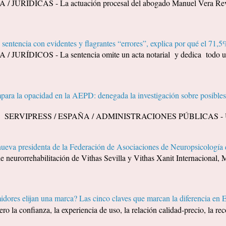
URÍDICAS - La actuación procesal del abogado Manuel Vera Revilla
sentencia con evidentes y flagrantes “errores”, explica por qué el 71,5%
URÍDICOS - La sentencia omite un acta notarial y dedica todo un 
ara la opacidad en la AEPD: denegada la investigación sobre posibles 
A. SERVIPRESS / ESPAÑA / ADMINISTRACIONES PÚBLICAS - Un ci
nueva presidenta de la Federación de Asociaciones de Neuropsicolog
de neurorrehabilitación de Vithas Sevilla y Vithas Xanit Internacional, M
dores elijan una marca? Las cinco claves que marcan la diferencia en 
ero la confianza, la experiencia de uso, la relación calidad-precio, la 