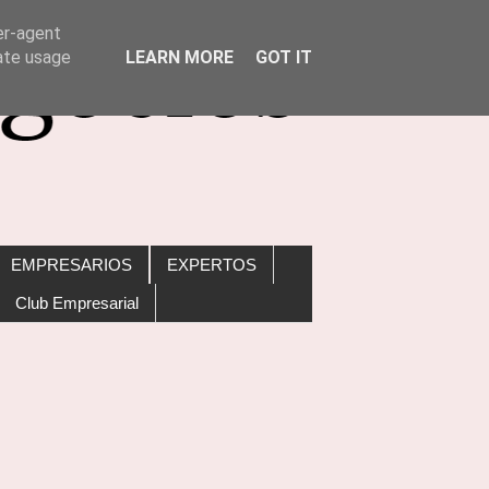
er-agent
rate usage
LEARN MORE
GOT IT
EMPRESARIOS
EXPERTOS
Club Empresarial