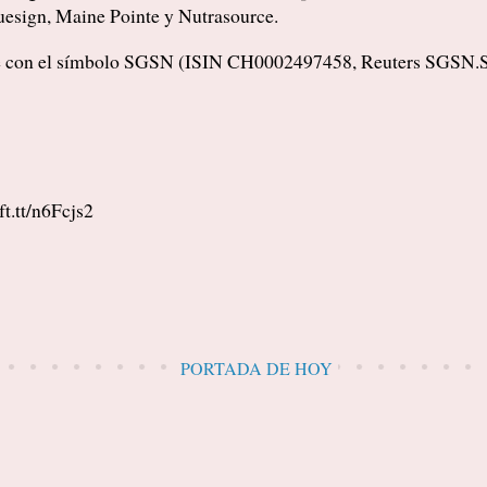
luesign, Maine Pointe y Nutrasource.
ge con el símbolo SGSN (ISIN CH0002497458, Reuters SGSN
ft.tt/n6Fcjs2
PORTADA DE HOY