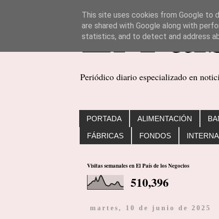
This site uses cookies from Google to de
are shared with Google along with perfo
statistics, and to detect and address a
Periódico diario especializado en noti
PORTADA
ALIMENTACIÓN
BA
FÁBRICAS
FONDOS
INTERNA
Visitas semanales en El País de los Negocios
510,396
martes, 10 de junio de 2025