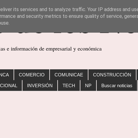
liver its services and to analyze traffic. Your IP address and us
rmance and security metrics to ensure quality of service, gene
buse.
cias e información de empresarial y económica
NCA
COMERCIO
COMUNICAE
CONSTRUCCIÓN
CIONAL
INVERSIÓN
TECH
NP
Buscar noticias