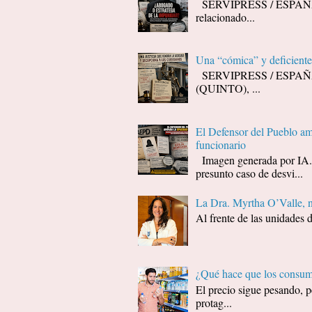
SERVIPRESS / ESPAÑA / J
relacionado...
Una “cómica” y deficiente 
SERVIPRESS / ESPAÑA / J
(QUINTO), ...
El Defensor del Pueblo amp
funcionario
Imagen generada por I
presunto caso de desvi...
La Dra. Myrtha O’Valle, 
Al frente de las unidades 
¿Qué hace que los consumi
El precio sigue pesando, p
protag...