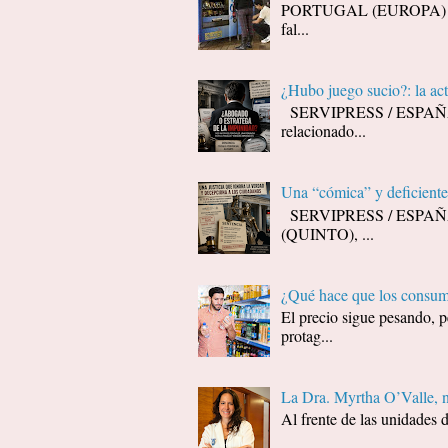
PORTUGAL (EUROPA) - Decí
fal...
¿Hubo juego sucio?: la ac
SERVIPRESS / ESPAÑA / J
relacionado...
Una “cómica” y deficiente 
SERVIPRESS / ESPAÑA / J
(QUINTO), ...
¿Qué hace que los consumi
El precio sigue pesando, p
protag...
La Dra. Myrtha O’Valle, 
Al frente de las unidades 