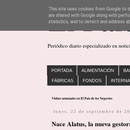
This site uses cookies from Google to de
are shared with Google along with perfo
statistics, and to detect and address a
Periódico diario especializado en noti
PORTADA
ALIMENTACIÓN
BA
FÁBRICAS
FONDOS
INTERNA
Visitas semanales en El País de los Negocios
lunes, 22 de septiembre de 2
Nace Alatus, la nueva gestor