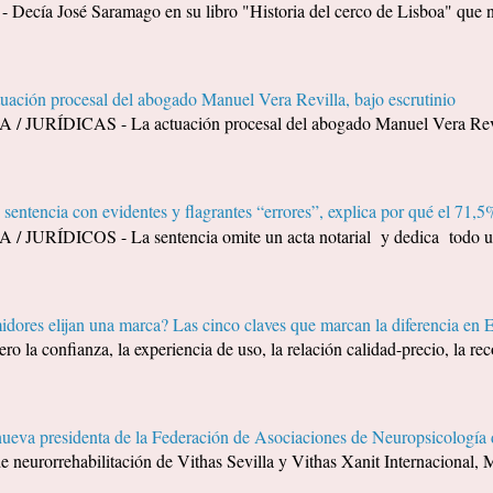
a José Saramago en su libro "Historia del cerco de Lisboa" que no 
tuación procesal del abogado Manuel Vera Revilla, bajo escrutinio
URÍDICAS - La actuación procesal del abogado Manuel Vera Revilla
sentencia con evidentes y flagrantes “errores”, explica por qué el 71,5%
URÍDICOS - La sentencia omite un acta notarial y dedica todo un 
dores elijan una marca? Las cinco claves que marcan la diferencia en 
ero la confianza, la experiencia de uso, la relación calidad-precio, la 
nueva presidenta de la Federación de Asociaciones de Neuropsicolog
de neurorrehabilitación de Vithas Sevilla y Vithas Xanit Internacional, M