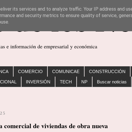
liver its services and to analyze traffic. Your IP address and us
rmance and security metrics to ensure quality of service, gene
buse.
cias e información de empresarial y económica
NCA
COMERCIO
COMUNICAE
CONSTRUCCIÓN
CIONAL
INVERSIÓN
TECH
NP
Buscar noticias
025
a comercial de viviendas de obra nueva