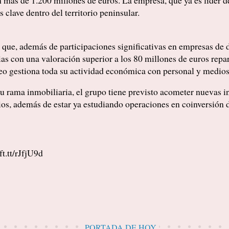
n más de 1.200 millones de euros. La empresa, que ya es líder d
clave dentro del territorio peninsular.
que, además de participaciones significativas en empresas de di
as con una valoración superior a los 80 millones de euros repar
ceo gestiona toda su actividad económica con personal y medios
u rama inmobiliaria, el grupo tiene previsto acometer nuevas i
ios, además de estar ya estudiando operaciones en coinversión de
t.tt/rJfjU9d
PORTADA DE HOY