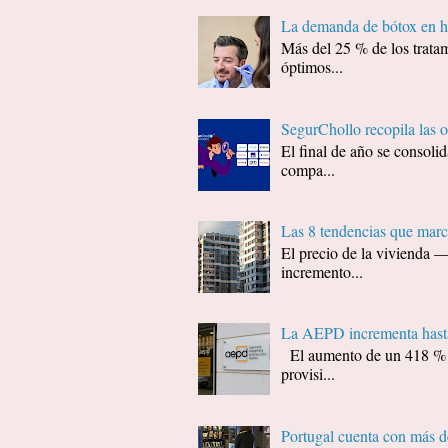
La demanda de bótox en ho
Más del 25 % de los tratam
óptimos...
SegurChollo recopila las 
El final de año se consol
compa...
Las 8 tendencias que marc
El precio de la vivienda 
incremento...
La AEPD incrementa hasta
El aumento de un 418 % (d
provisi...
Portugal cuenta con más 