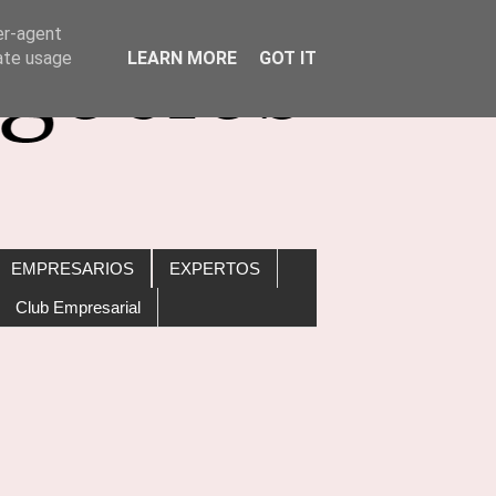
er-agent
rate usage
LEARN MORE
GOT IT
EMPRESARIOS
EXPERTOS
Club Empresarial