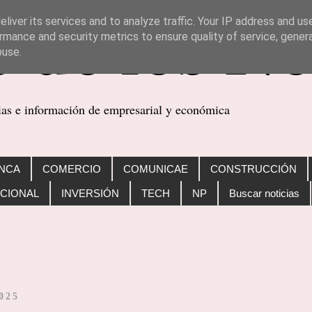
liver its services and to analyze traffic. Your IP address and us
rmance and security metrics to ensure quality of service, gene
buse.
cias e información de empresarial y económica
NCA
COMERCIO
COMUNICAE
CONSTRUCCIÓN
CIONAL
INVERSIÓN
TECH
NP
Buscar noticias
2025