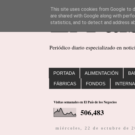
This site uses cookies from Google to de
are shared with Google along with perfo
statistics, and to detect and address a
Periódico diario especializado en noti
PORTADA
ALIMENTACIÓN
BA
FÁBRICAS
FONDOS
INTERNA
Visitas semanales en El País de los Negocios
506,483
miércoles, 22 de octubre de 