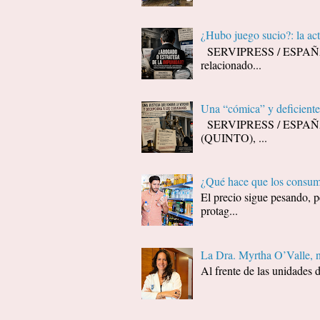
¿Hubo juego sucio?: la ac
SERVIPRESS / ESPAÑA / J
relacionado...
Una “cómica” y deficiente 
SERVIPRESS / ESPAÑA / J
(QUINTO), ...
¿Qué hace que los consumi
El precio sigue pesando, p
protag...
La Dra. Myrtha O’Valle, 
Al frente de las unidades 