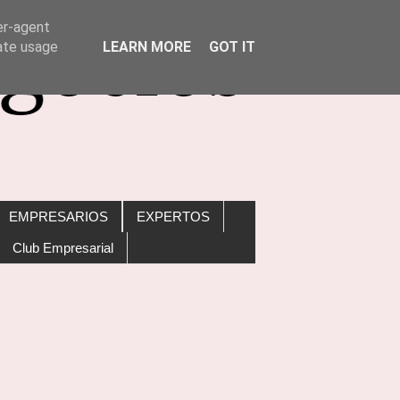
er-agent
rate usage
LEARN MORE
GOT IT
EMPRESARIOS
EXPERTOS
Club Empresarial