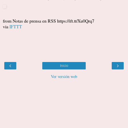
from Notas de prensa en RSS https://ift.tt/Xu0Qrq7
via
IFTTT
‹
›
Inicio
Ver versión web