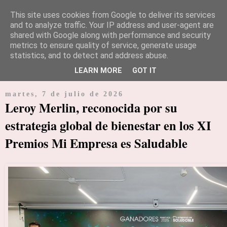
This site uses cookies from Google to deliver its services
and to analyze traffic. Your IP address and user-agent are
shared with Google along with performance and security
Periódico diario especializado en noticias e información de
metrics to ensure quality of service, generate usage
empresarial y económica
statistics, and to detect and address abuse.
LEARN MORE
GOT IT
▼
martes, 7 de julio de 2026
Leroy Merlin, reconocida por su
estrategia global de bienestar en los XI
Premios Mi Empresa es Saludable